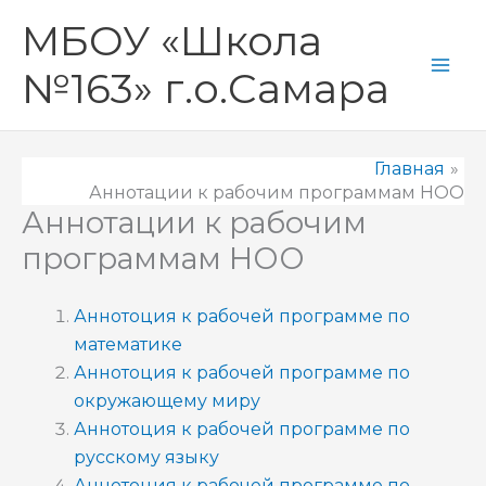
Перейти
Mai
МБОУ «Школа
к
Men
содержимому
№163» г.о.Самара
Главная
Аннотации к рабочим программам НОО
Аннотации к рабочим
программам НОО
Аннотоция к рабочей программе по
математике
Аннотоция к рабочей программе по
окружающему миру
Аннотоция к рабочей программе по
русскому языку
Аннотоция к рабочей программе по