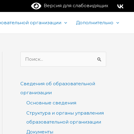
Версия для слабовидящих
зовательной организации
Дополнительно
П
о
и
Сведения об образовательной
с
организации
к
Основные сведения
:
Структура и органы управления
образовательной организации
Документы