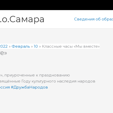
.о.Самара
Сведения об обра
2022
Февраль
10
Классные часы «Мы вместе»
е»
е», приуроченные к празднованию
вящённые Году культурного наследия народов
ссия
#ДружбаНародов