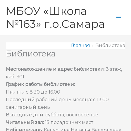
Перейти
Mai
МБОУ «Школа
к
Men
содержимому
№163» г.о.Самара
Главная
Библиотека
Библиотека
Местонахождение и адрес библиотеки
: 3 этаж,
каб. 301
График работы библиотеки:
Пн.- пт.- с 8.30 до 16.00
Последний рабочий день месяца: с 13.00
санитарный день
Выходные дни: суббота, воскресенье
Читальный зал:
15 посадочных мест
Библиотекарь
: Капустина Наталья Валерьевна