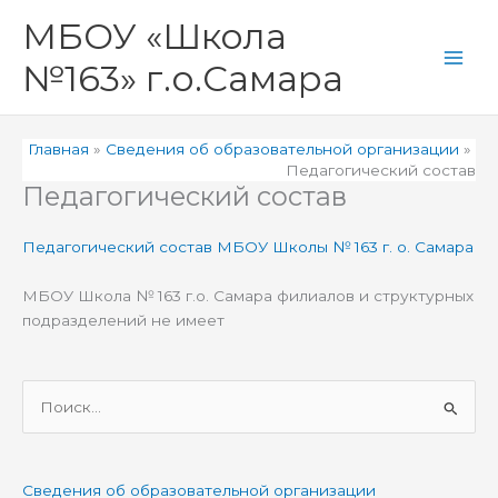
Перейти
Main
МБОУ «Школа
к
Men
содержимому
№163» г.о.Самара
Главная
Сведения об образовательной организации
Педагогический состав
Педагогический состав
Педагогический состав МБОУ Школы № 163 г. о. Самара
МБОУ Школа № 163 г.о. Самара филиалов и структурных
подразделений не имеет
П
о
и
Сведения об образовательной организации