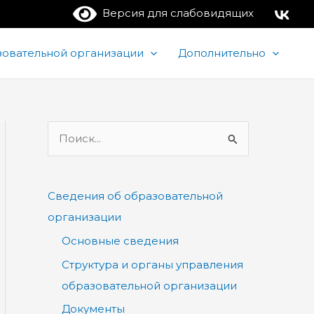
Версия для слабовидящих
зовательной организации
Дополнительно
П
о
и
Сведения об образовательной
с
организации
к
Основные сведения
:
Структура и органы управления
образовательной организации
Документы