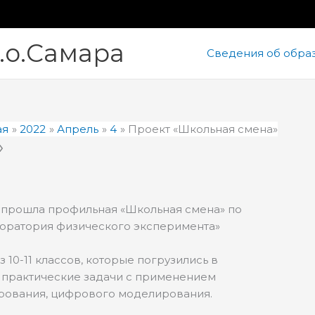
.о.Самара
Сведения об обра
ая
2022
Апрель
4
Проект «Школьная смена»
»
 прошла профильная «Школьная смена» по
оратория физического эксперимента»
 10-11 классов, которые погрузились в
 практические задачи с применением
рования, цифрового моделирования.