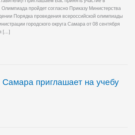
тавители)! Приглашаем Вас принять участие в
 Олимпиада пройдет согласно Приказу Министерства
ждении Порядка проведения всероссийской олимпиады
нистрации городского округа Самара от 08 сентября
я […]
. Самара приглашает на учебу