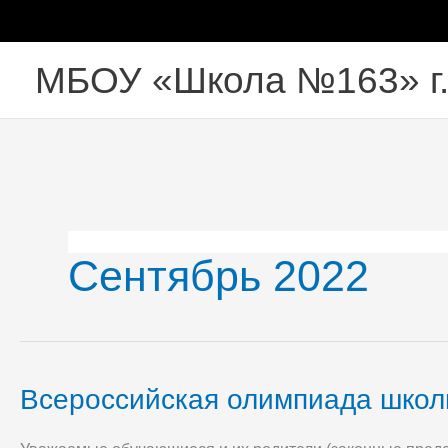
Перейти
к
содержимому
МБОУ «Школа №163» г
Сентябрь 2022
Всероссийская олимпиада школ
Всероссийская
олимпиада
школьников