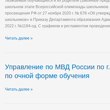
Уважаемые обучающиеся и их родители (законные предс
2022-
школьном этапе Всероссийской олимпиады школьников.
2023
просвещения РФ от 27 ноября 2020 г. № 678 «Об утвер
школьников» и Приказу Департамента образования Адми
2022 г. №1184-од. С графиком и регламентом проведени
Читать далее »
Управление по МВД России по г
Управление
по
по очной форме обучения
МВД
России
Читать далее »
по
г.
Самара