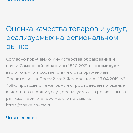
Оценка качества товаров и услуг,
Оценка
качества
реализуемых на региональном
товаров
рынке
и
услуг,
Согласно поручению министерства образования и
реализуемых
науки Самарской области от 15.10.2021 информируем
на
вас о том, что в соответствии с распоряжением
региональном
Правительства Российской Федерации от 17.04.2019 №
рынке
768-р проводится ежегодный опрос граждан по оценке
качества товаров и услуг, реализуемых на региональных
рынках. Пройти опрос можно по ссылке
https://nsoko.asurso.ru
Читать далее »