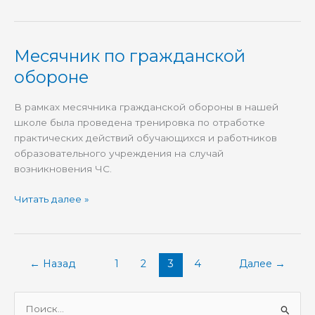
Месячник по гражданской
Месячник
по
обороне
гражданской
обороне
В рамках месячника гражданской обороны в нашей
школе была проведена тренировка по отработке
практических действий обучающихся и работников
образовательного учреждения на случай
возникновения ЧС.
Читать далее »
←
Назад
1
2
3
4
Далее
→
П