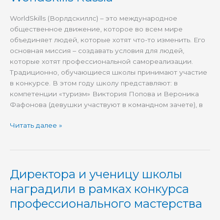
конкурсу
профессионального
WorldSkills (Ворлдскиллс) – это международное
мастерства
общественное движение, которое во всем мире
по
объединяет людей, которые хотят что-то изменить. Его
стандартам
основная миссия – создавать условия для людей,
WorldSkills
которые хотят профессиональной самореализации.
Russia
Традиционно, обучающиеся школы принимают участие
в конкурсе. В этом году школу представляют: в
компетенции «туризм» Виктория Попова и Вероника
Фафонова (девушки участвуют в командном зачете), в
Читать далее »
Директора и ученицу школы
Директора
и
наградили в рамках конкурса
ученицу
профессионального мастерства
школы
наградили