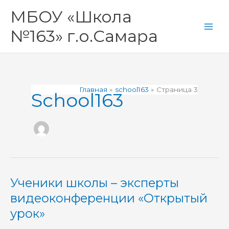
Перейти
Main
МБОУ «Школа
к
Men
содержимому
№163» г.о.Самара
Главная
school163
Страница 3
School163
Ученики школы – эксперты
Ученики
школы
видеоконференции «Открытый
–
урок»
эксперты
видеоконференции