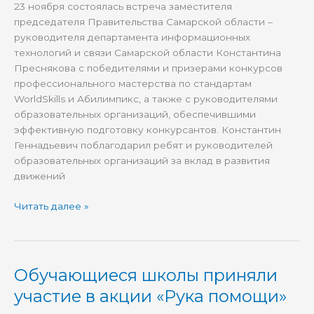
23 ноября состоялась встреча заместителя
в
председателя Правительства Самарской области –
рамках
руководителя департамента информационных
конкурса
технологий и связи Самарской области Константина
профессионального
Преснякова с победителями и призерами конкурсов
мастерства
профессионального мастерства по стандартам
WorldSkills и Абилимпикс, а также с руководителями
образовательных организаций, обеспечившими
эффективную подготовку конкурсантов. Константин
Геннадьевич поблагодарил ребят и руководителей
образовательных организаций за вклад в развития
движений
Читать далее »
Обучающиеся школы приняли
Обучающиеся
школы
участие в акции «Рука помощи»
приняли