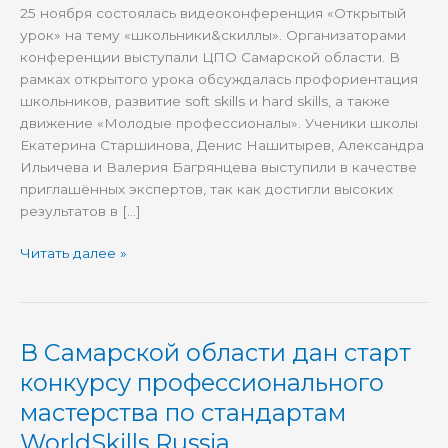
25 ноября состоялась видеоконференция «Открытый
«Открытый
урок» на тему «школьники&скиллы». Организаторами
урок»
конференции выступали ЦПО Самарской области. В
рамках открытого урока обсуждалась профориентация
школьников, развитие soft skills и hard skills, а также
движение «Молодые профессионалы». Ученики школы
Екатерина Старшинова, Денис Нашитырев, Александра
Ильичева и Валерия Багрянцева выступили в качестве
приглашённых экспертов, так как достигли высоких
результатов в […]
Читать далее »
В Самарской области дан старт
В
Самарской
конкурсу профессионального
области
мастерства по стандартам
дан
старт
WorldSkills Russia