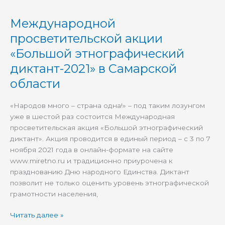
Международной
Международной
просветительской
просветительской акции
акции
«Большой этнографический
«Большой
этнографический
диктант-2021» в Самарской
диктант-2021»
области
в
Самарской
«Народов много – страна одна!» – под таким лозунгом
области
уже в шестой раз состоится Международная
просветительская акция «Большой этнографический
диктант». Акция проводится в единый период – с 3 по 7
ноября 2021 года в онлайн-формате на сайте
www.miretno.ru и традиционно приурочена к
празднованию Дню народного Единства. Диктант
позволит не только оценить уровень этнографической
грамотности населения,
Читать далее »