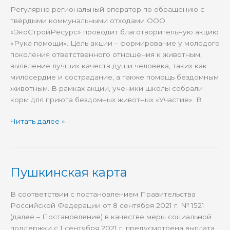
участие
Регулярно региональный оператор по обращению с
в
твёрдыми коммунальными отходами ООО
акции
«ЭкоСтройРесурс» проводит благотворительную акцию
«Рука
«Рука помощи». Цель акции – формирование у молодого
помощи»
поколения ответственного отношения к животным,
выявление лучших качеств души человека, таких как
милосердие и сострадание, а также помощь бездомным
животным. В рамках акции, ученики школы собрали
корм для приюта бездомных животных «Участие». В
Читать далее »
Пушкинская карта
Пушкинская
карта
В соответствии с постановлением Правительства
Российской Федерации от 8 сентября 2021 г. № 1521
(далее – Постановление) в качестве меры социальной
поддержки с 1 сентября 2021 г. предусмотрена выплата