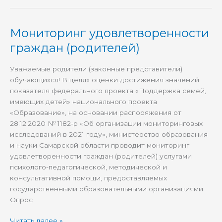
Мониторинг удовлетворенности
Мониторинг
удовлетворенности
граждан (родителей)
граждан
(родителей)
Уважаемые родители (законные представители)
обучающихся! В целях оценки достижения значений
показателя федерального проекта «Поддержка семей,
имеющих детей» национального проекта
«Образование», на основании распоряжения от
28.12.2020 № 1182-р «Об организации мониторинговых
исследований в 2021 году», министерство образования
и науки Самарской области проводит мониторинг
удовлетворенности граждан (родителей) услугами
психолого-педагогической, методической и
консультативной помощи, предоставляемых
государственными образовательными организациями.
Опрос
Читать далее »